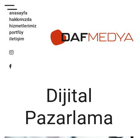
anasayfa
hakkımızda
hizmetlerimiz
portföy
iletişim
Dijital
Pazarlama