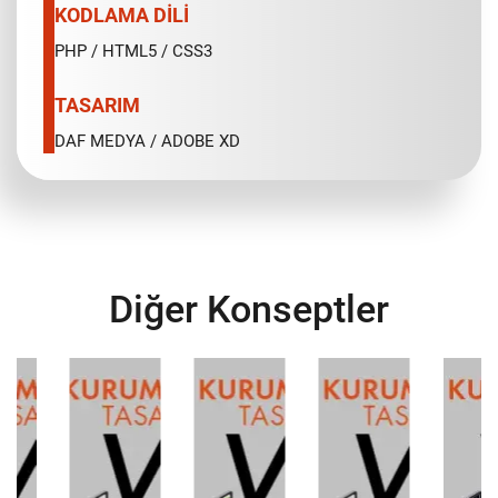
KODLAMA DİLİ
PHP / HTML5 / CSS3
TASARIM
DAF MEDYA / ADOBE XD
Diğer Konseptler
l
Kurumsal
Kurumsal
Kurumsal
Kurumsa
Tasarım
Tasarım
Tasarım
Tasarım
V3
V4
V5
V6