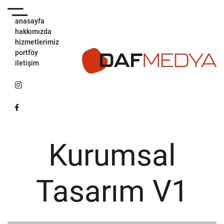
anasayfa
hakkımızda
hizmetlerimiz
portföy
iletişim
Kurumsal
Tasarım V1