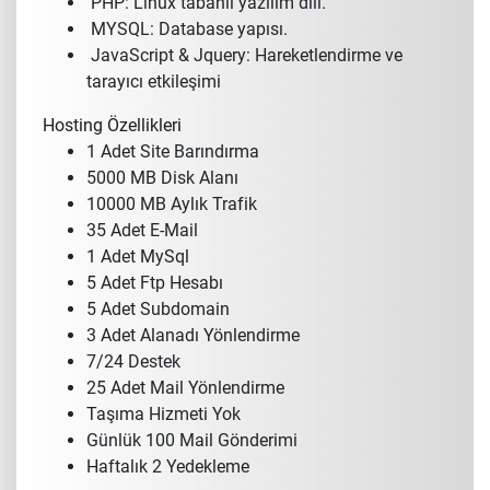
PHP: Linux tabanlı yazılım dili.
MYSQL: Database yapısı.
JavaScript & Jquery: Hareketlendirme ve
tarayıcı etkileşimi
Hosting Özellikleri
1 Adet Site Barındırma
5000 MB Disk Alanı
10000 MB Aylık Trafik
35 Adet E-Mail
1 Adet MySql
5 Adet Ftp Hesabı
5 Adet Subdomain
3 Adet Alanadı Yönlendirme
7/24 Destek
25 Adet Mail Yönlendirme
Taşıma Hizmeti Yok
Günlük 100 Mail Gönderimi
Haftalık 2 Yedekleme