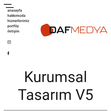
anasayfa
hakkımızda
hizmetlerimiz
portföy
iletişim
Kurumsal
Tasarım V5