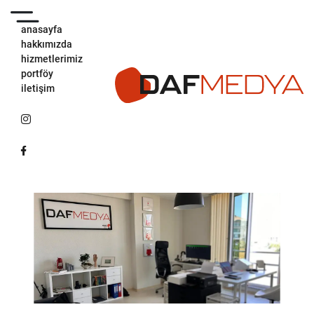
anasayfa
hakkımızda
hizmetlerimiz
portföy
iletişim